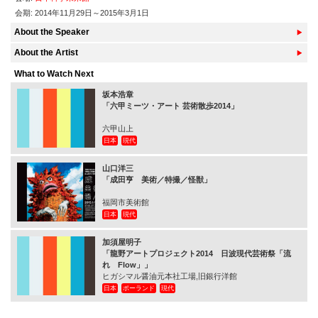
会期: 2014年11月29日～2015年3月1日
About the Speaker
About the Artist
What to Watch Next
坂本浩章
「六甲ミーツ・アート 芸術散歩2014」
六甲山上
日本
現代
山口洋三
「成田亨 美術／特撮／怪獣」
福岡市美術館
日本
現代
加須屋明子
「龍野アートプロジェクト2014 日波現代芸術祭「流
れ Flow」」
ヒガシマル醤油元本社工場,旧銀行洋館
日本
ポーランド
現代