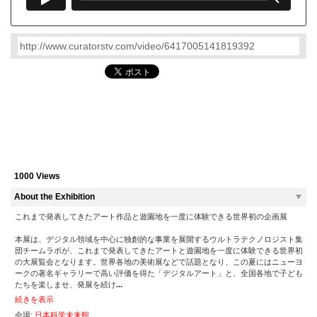
1000 Views
About the Exhibition
これまで発表してきたアート作品と遊園地を一度に体験できる世界初の企画展

本展は、デジタル領域を中心に独創的な事業を展開するウルトラテクノロジスト集
団チームラボが、これまで発表してきたアートと遊園地を一度に体験できる世界初
の大展覧会となります。世界各地の美術展などで話題となり、この夏にはニューヨ
ークの著名ギャラリーで高い評価を得た「デジタルアート」と、全国各地で子ども
たちを楽しませ、発展を続け
...
続きを表示
会場: 
日本科学未来館